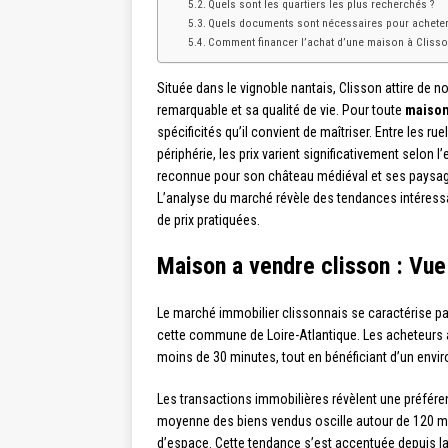
Quels sont les quartiers les plus recherchés ?
Quels documents sont nécessaires pour achete
Comment financer l’achat d’une maison à Clisso
Située dans le vignoble nantais, Clisson attire de 
remarquable et sa qualité de vie. Pour toute
maison
spécificités qu’il convient de maîtriser. Entre les ru
périphérie, les prix varient significativement selon 
reconnue pour son château médiéval et ses paysages 
L’analyse du marché révèle des tendances intéressa
de prix pratiquées.
Maison a vendre clisson : Vu
Le marché immobilier clissonnais se caractérise pa
cette commune de Loire-Atlantique. Les acheteurs a
moins de 30 minutes, tout en bénéficiant d’un env
Les transactions immobilières révèlent une préfére
moyenne des biens vendus oscille autour de 120 m²
d’espace. Cette tendance s’est accentuée depuis la p