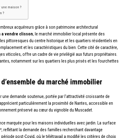
r une maison ?
n ?
nombreux acquéreurs grâce à son patrimoine architectural
 a vendre clisson
, le marché immobilier local présente des
elles pittoresques du centre historique et les quartiers résidentiels en
l’emplacement et les caractéristiques du bien. Cette cité de caractère,
viticoles, offre un cadre de vie privilégié aux futurs propriétaires.
ntes, notamment sur les quartiers les plus prisés et les fourchettes
e d’ensemble du marché immobilier
r une demande soutenue, portée par l’attractivité croissante de
pprécient particulièrement la proximité de Nantes, accessible en
ironnement préservé au cœur du vignoble du Muscadet.
nce marquée pour les maisons individuelles avec jardin. La surface
, reflétant la demande des familles recherchant davantage
ériode post-Covid, où le télétravail a modifié les critères de choix