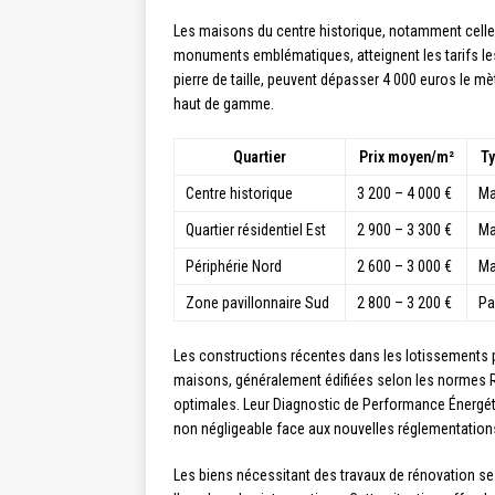
Les maisons du centre historique, notamment celles
monuments emblématiques, atteignent les tarifs les
pierre de taille, peuvent dépasser 4 000 euros le m
haut de gamme.
Quartier
Prix moyen/m²
Ty
Centre historique
3 200 – 4 000 €
Ma
Quartier résidentiel Est
2 900 – 3 300 €
Ma
Périphérie Nord
2 600 – 3 000 €
Ma
Zone pavillonnaire Sud
2 800 – 3 200 €
Pa
Les constructions récentes dans les lotissements p
maisons, généralement édifiées selon les normes 
optimales. Leur Diagnostic de Performance Énergét
non négligeable face aux nouvelles réglementation
Les biens nécessitant des travaux de rénovation s