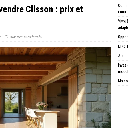
Comme
endre Clisson : prix et
immo
Vivre 
adapt
Opposi
e
Commentaires fermés
L145 1
Achat 
Invas
mouc
Maison