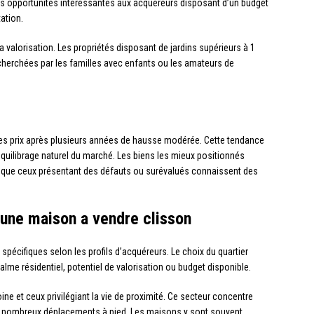
 des opportunités intéressantes aux acquéreurs disposant d’un budget
tation.
la valorisation. Les propriétés disposant de jardins supérieurs à 1
echerchées par les familles avec enfants ou les amateurs de
des prix après plusieurs années de hausse modérée. Cette tendance
rééquilibrage naturel du marché. Les biens les mieux positionnés
s que ceux présentant des défauts ou surévalués connaissent des
 une maison a vendre clisson
pécifiques selon les profils d’acquéreurs. Le choix du quartier
lme résidentiel, potentiel de valorisation ou budget disponible.
ne et ceux privilégiant la vie de proximité. Ce secteur concentre
e nombreux déplacements à pied. Les maisons y sont souvent