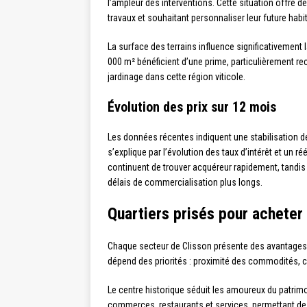
l’ampleur des interventions. Cette situation offre
travaux et souhaitant personnaliser leur future habi
La surface des terrains influence significativement 
000 m² bénéficient d’une prime, particulièrement r
jardinage dans cette région viticole.
Évolution des prix sur 12 mois
Les données récentes indiquent une stabilisation 
s’explique par l’évolution des taux d’intérêt et un 
continuent de trouver acquéreur rapidement, tandi
délais de commercialisation plus longs.
Quartiers prisés pour acheter
Chaque secteur de Clisson présente des avantages s
dépend des priorités : proximité des commodités, ca
Le centre historique séduit les amoureux du patrimoi
commerces, restaurants et services, permettant d