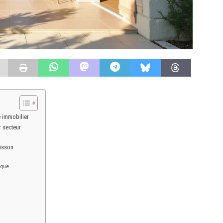
 immobilier
r secteur
lisson
ique
n