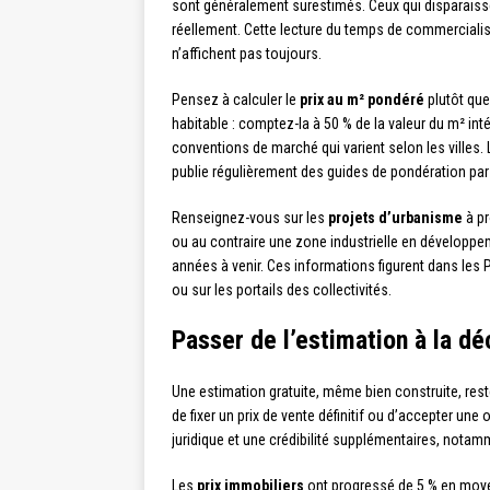
sont généralement surestimés. Ceux qui disparaiss
réellement. Cette lecture du temps de commercialis
n’affichent pas toujours.
Pensez à calculer le
prix au m² pondéré
plutôt que
habitable : comptez-la à 50 % de la valeur du m² int
conventions de marché qui varient selon les villes.
publie régulièrement des guides de pondération par 
Renseignez-vous sur les
projets d’urbanisme
à pr
ou au contraire une zone industrielle en développem
années à venir. Ces informations figurent dans les
ou sur les portails des collectivités.
Passer de l’estimation à la déc
Une estimation gratuite, même bien construite, res
de fixer un prix de vente définitif ou d’accepter une
juridique et une crédibilité supplémentaires, notam
Les
prix immobiliers
ont progressé de 5 % en moye