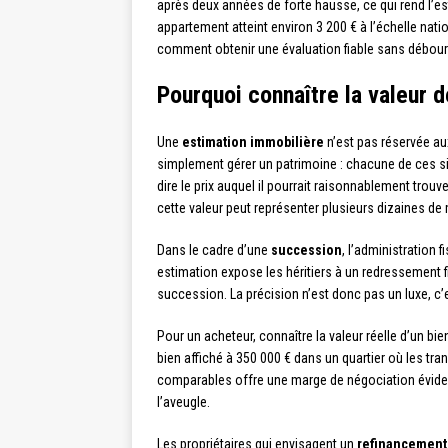
après deux années de forte hausse, ce qui rend l’es
appartement atteint environ 3 200 € à l’échelle nati
comment obtenir une évaluation fiable sans débour
Pourquoi connaître la valeur 
Une
estimation immobilière
n’est pas réservée au
simplement gérer un patrimoine : chacune de ces si
dire le prix auquel il pourrait raisonnablement trou
cette valeur peut représenter plusieurs dizaines de
Dans le cadre d’une
succession
, l’administration 
estimation expose les héritiers à un redressement fis
succession. La précision n’est donc pas un luxe, c’
Pour un acheteur, connaître la valeur réelle d’un bie
bien affiché à 350 000 € dans un quartier où les tr
comparables offre une marge de négociation évide
l’aveugle.
Les propriétaires qui envisagent un
refinancement