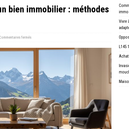
Comme
un bien immobilier : méthodes
immo
Vivre 
adapt
Opposi
Commentaires fermés
L145 1
Achat 
Invas
mouc
Maison