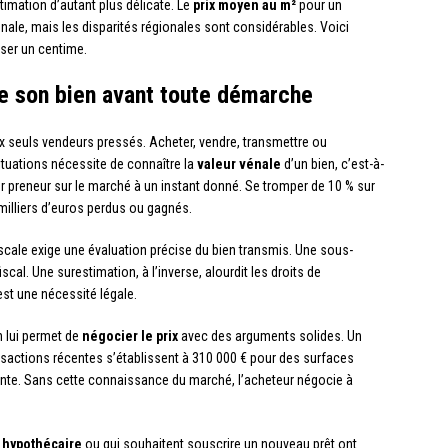
timation d’autant plus délicate. Le
prix moyen au m²
pour un
onale, mais les disparités régionales sont considérables. Voici
ser un centime.
de son bien avant toute démarche
x seuls vendeurs pressés. Acheter, vendre, transmettre ou
tuations nécessite de connaître la
valeur vénale
d’un bien, c’est-à-
ver preneur sur le marché à un instant donné. Se tromper de 10 % sur
 milliers d’euros perdus ou gagnés.
fiscale exige une évaluation précise du bien transmis. Une sous-
cal. Une surestimation, à l’inverse, alourdit les droits de
est une nécessité légale.
n lui permet de
négocier le prix
avec des arguments solides. Un
ansactions récentes s’établissent à 310 000 € pour des surfaces
nte. Sans cette connaissance du marché, l’acheteur négocie à
 hypothécaire
ou qui souhaitent souscrire un nouveau prêt ont