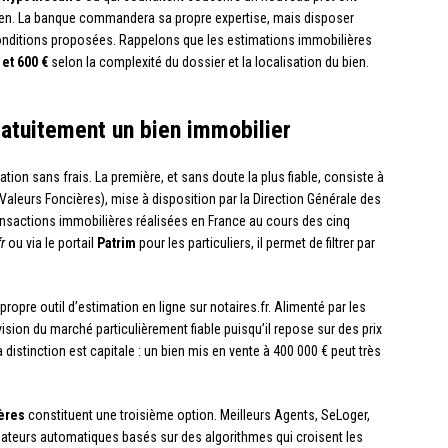
r bien. La banque commandera sa propre expertise, mais disposer
conditions proposées. Rappelons que les estimations immobilières
 et 600 €
selon la complexité du dossier et la localisation du bien.
atuitement un bien immobilier
ion sans frais. La première, et sans doute la plus fiable, consiste à
leurs Foncières), mise à disposition par la Direction Générale des
ransactions immobilières réalisées en France au cours des cinq
r
ou via le portail
Patrim
pour les particuliers, il permet de filtrer par
opre outil d’estimation en ligne sur notaires.fr. Alimenté par les
vision du marché particulièrement fiable puisqu’il repose sur des prix
a distinction est capitale : un bien mis en vente à 400 000 € peut très
ères
constituent une troisième option. Meilleurs Agents, SeLoger,
ateurs automatiques basés sur des algorithmes qui croisent les