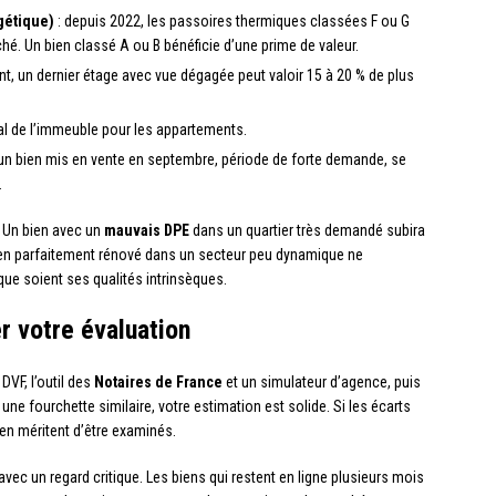
gétique)
: depuis 2022, les passoires thermiques classées F ou G
é. Un bien classé A ou B bénéficie d’une prime de valeur.
t, un dernier étage avec vue dégagée peut valoir 15 à 20 % de plus
ral de l’immeuble pour les appartements.
un bien mis en vente en septembre, période de forte demande, se
.
. Un bien avec un
mauvais DPE
dans un quartier très demandé subira
 bien parfaitement rénové dans un secteur peu dynamique ne
ue soient ses qualités intrinsèques.
r votre évaluation
 DVF, l’outil des
Notaires de France
et un simulateur d’agence, puis
 une fourchette similaire, votre estimation est solide. Si les écarts
en méritent d’être examinés.
ec un regard critique. Les biens qui restent en ligne plusieurs mois