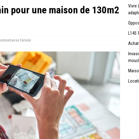
Vivre 
rain pour une maison de 130m2
adapt
Opposi
L145 1
mmentaires fermés
Achat 
Invas
mouc
Maison
Locati