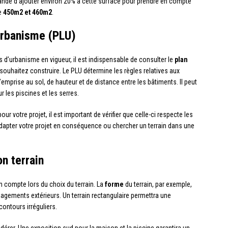
andé d’ajouter environ 20% à cette surface pour prendre en compte
re
450m2 et 460m2
.
urbanisme (PLU)
es d’urbanisme en vigueur, il est indispensable de consulter le
plan
uhaitez construire. Le PLU détermine les règles relatives aux
mprise au sol, de hauteur et de distance entre les bâtiments. Il peut
 les piscines et les serres.
r votre projet, il est important de vérifier que celle-ci respecte les
 adapter votre projet en conséquence ou chercher un terrain dans une
on terrain
en compte lors du choix du terrain. La
forme
du terrain, par exemple,
gements extérieurs. Un terrain rectangulaire permettra une
contours irréguliers.