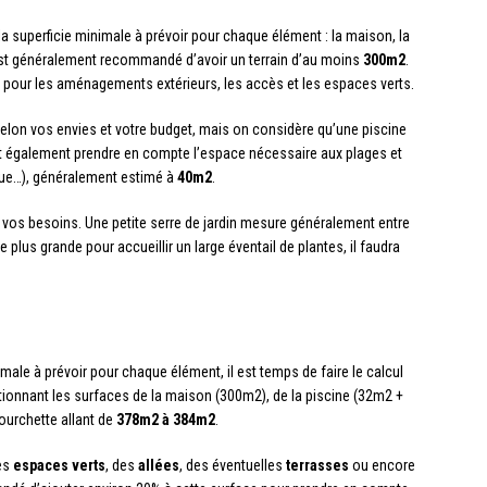
a superficie minimale à prévoir pour chaque élément : la maison, la
 est généralement recommandé d’avoir un terrain d’au moins
300m2
.
 pour les aménagements extérieurs, les accès et les espaces verts.
r selon vos envies et votre budget, mais on considère qu’une piscine
aut également prendre en compte l’espace nécessaire aux plages et
ue…), généralement estimé à
40m2
.
 vos besoins. Une petite serre de jardin mesure généralement entre
plus grande pour accueillir un large éventail de plantes, il faudra
male à prévoir pour chaque élément, il est temps de faire le calcul
itionnant les surfaces de la maison (300m2), de la piscine (32m2 +
ourchette allant de
378m2 à 384m2
.
des
espaces verts
, des
allées
, des éventuelles
terrasses
ou encore