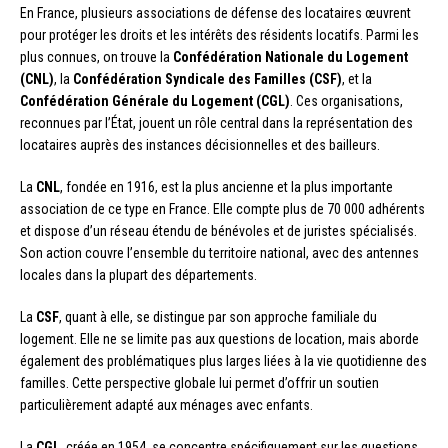
En France, plusieurs associations de défense des locataires œuvrent
pour protéger les droits et les intérêts des résidents locatifs. Parmi les
plus connues, on trouve la
Confédération Nationale du Logement
(CNL)
, la
Confédération Syndicale des Familles (CSF)
, et la
Confédération Générale du Logement (CGL)
. Ces organisations,
reconnues par l’État, jouent un rôle central dans la représentation des
locataires auprès des instances décisionnelles et des bailleurs.
La
CNL
, fondée en 1916, est la plus ancienne et la plus importante
association de ce type en France. Elle compte plus de 70 000 adhérents
et dispose d’un réseau étendu de bénévoles et de juristes spécialisés.
Son action couvre l’ensemble du territoire national, avec des antennes
locales dans la plupart des départements.
La
CSF
, quant à elle, se distingue par son approche familiale du
logement. Elle ne se limite pas aux questions de location, mais aborde
également des problématiques plus larges liées à la vie quotidienne des
familles. Cette perspective globale lui permet d’offrir un soutien
particulièrement adapté aux ménages avec enfants.
La
CGL
, créée en 1954, se concentre spécifiquement sur les questions