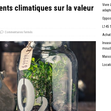
Vivre 
nts climatiques sur la valeur
adapt
Opposi
L145 1
Commentaires fermés
Achat 
Invas
mouc
Maison
Locati