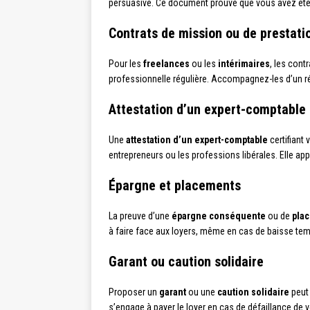
persuasive. Ce document prouve que vous avez été c
Contrats de mission ou de prestati
Pour les
freelances
ou les
intérimaires
, les cont
professionnelle régulière. Accompagnez-les d’un ré
Attestation d’un expert-comptable
Une
attestation d’un expert-comptable
certifiant
entrepreneurs ou les professions libérales. Elle app
Épargne et placements
La preuve d’une
épargne conséquente
ou de
plac
à faire face aux loyers, même en cas de baisse tem
Garant ou caution solidaire
Proposer un
garant
ou une
caution solidaire
peut
s’engage à payer le loyer en cas de défaillance de 