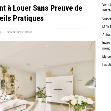
Vivre 
t à Louer Sans Preuve de
adapt
eils Pratiques
Opposi
L145 1
Commentaires fermés
Achat 
Invas
mouc
Maison
Locati