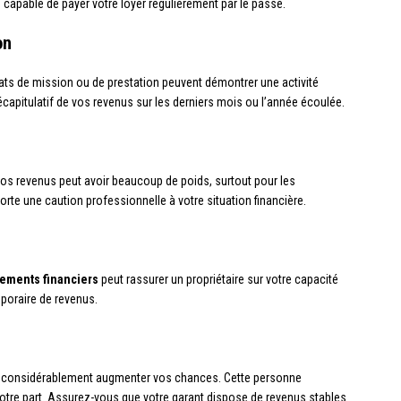
apable de payer votre loyer régulièrement par le passé.
on
rats de mission ou de prestation peuvent démontrer une activité
capitulatif de vos revenus sur les derniers mois ou l’année écoulée.
 vos revenus peut avoir beaucoup de poids, surtout pour les
orte une caution professionnelle à votre situation financière.
ements financiers
peut rassurer un propriétaire sur votre capacité
poraire de revenus.
 considérablement augmenter vos chances. Cette personne
votre part. Assurez-vous que votre garant dispose de revenus stables